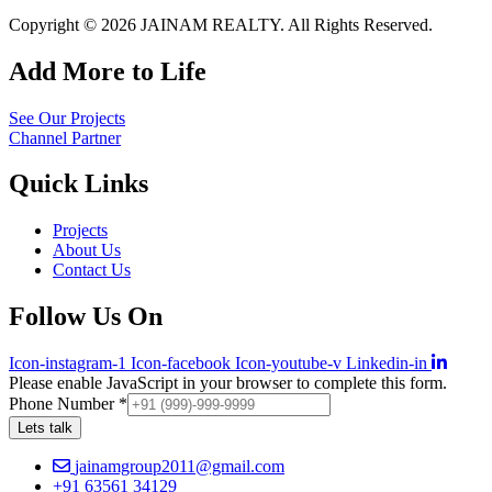
Copyright © 2026 JAINAM REALTY. All Rights Reserved.
Add More to Life
See Our Projects
Channel Partner
Quick Links
Projects
About Us
Contact Us
Follow Us On
Icon-instagram-1
Icon-facebook
Icon-youtube-v
Linkedin-in
Please enable JavaScript in your browser to complete this form.
Phone Number
*
Lets talk
jainamgroup2011@gmail.com
+91 63561 34129