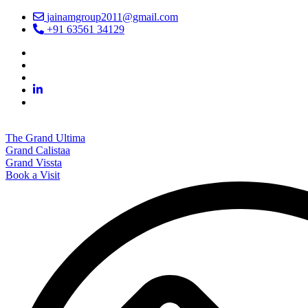
Skip
jainamgroup2011@gmail.com
to
+91 63561 34129
content
The Grand Ultima
Grand Calistaa
Grand Vissta​
Book a Visit