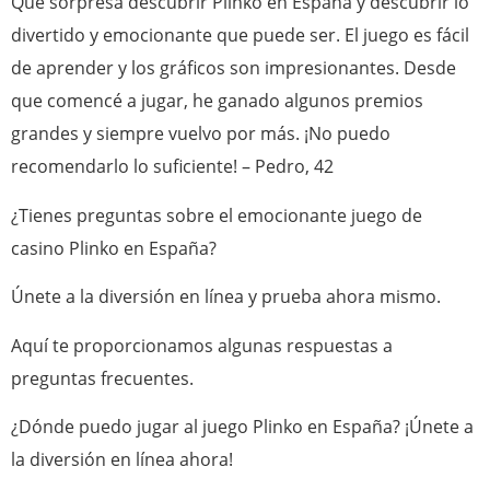
Qué sorpresa descubrir Plinko en España y descubrir lo
divertido y emocionante que puede ser. El juego es fácil
de aprender y los gráficos son impresionantes. Desde
que comencé a jugar, he ganado algunos premios
grandes y siempre vuelvo por más. ¡No puedo
recomendarlo lo suficiente! – Pedro, 42
¿Tienes preguntas sobre el emocionante juego de
casino Plinko en España?
Únete a la diversión en línea y prueba ahora mismo.
Aquí te proporcionamos algunas respuestas a
preguntas frecuentes.
¿Dónde puedo jugar al juego Plinko en España? ¡Únete a
la diversión en línea ahora!