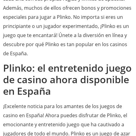
Además, muchos de ellos ofrecen bonos y promociones
especiales para jugar a Plinko. No importa si eres un
principiante o un jugador experimentado, ¡Plinko es un
juego que te encantará! Únete a la diversión en línea y
descubre por qué Plinko es tan popular en los casinos
de España.
Plinko: el entretenido juego
de casino ahora disponible
en España
¡Excelente noticia para los amantes de los juegos de
casino en España! Ahora puedes disfrutar de Plinko, el
emocionante y entretenido juego que ha cautivado a
jugadores de todo el mundo. Plinko es un juego de azar