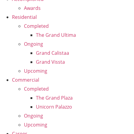
Awards
Residential
Completed
The Grand Ultima
Ongoing
Grand Calistaa
Grand Vissta
Upcoming
Commercial
Completed
The Grand Plaza
Unicorn Palazzo
Ongoing
Upcoming
Career