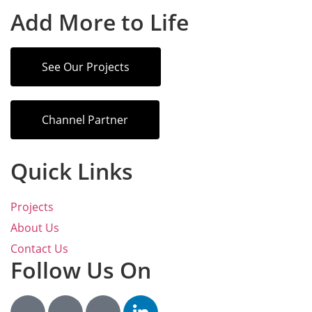
Add More to Life
See Our Projects
Channel Partner
Quick Links
Projects
About Us
Contact Us
Follow Us On