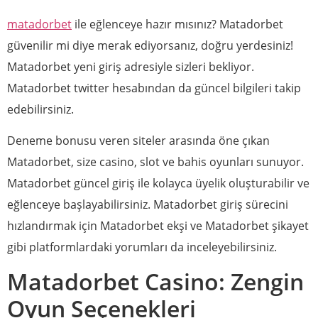
matadorbet
ile eğlenceye hazır mısınız? Matadorbet
güvenilir mi diye merak ediyorsanız, doğru yerdesiniz!
Matadorbet yeni giriş adresiyle sizleri bekliyor.
Matadorbet twitter hesabından da güncel bilgileri takip
edebilirsiniz.
Deneme bonusu veren siteler arasında öne çıkan
Matadorbet, size casino, slot ve bahis oyunları sunuyor.
Matadorbet güncel giriş ile kolayca üyelik oluşturabilir ve
eğlenceye başlayabilirsiniz. Matadorbet giriş sürecini
hızlandırmak için Matadorbet ekşi ve Matadorbet şikayet
gibi platformlardaki yorumları da inceleyebilirsiniz.
Matadorbet Casino: Zengin
Oyun Seçenekleri