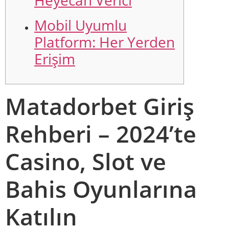
Heyecan Verici
Mobil Uyumlu
Platform: Her Yerden
Erişim
Matadorbet Giriş
Rehberi – 2024’te
Casino, Slot ve
Bahis Oyunlarına
Katılın