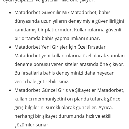
Matadorbet Güvenilir Mi? Matadorbet, bahis
dünyasında uzun yılların deneyimiyle güvenilirliğini
kanıtlamış bir platformdur. Kullanıcılarına güvenli
bir ortamda bahis yapma imkanı sunar.
Matadorbet Yeni Girişler İçin Özel Fırsatlar
Matadorbet yeni kullanıcılarına özel olarak sunulan
deneme bonusu veren siteler arasında öne çıkıyor.
Bu fırsatlarla bahis deneyiminizi daha heyecan
verici hale getirebilirsiniz.
Matadorbet Güncel Giriş ve Şikayetler Matadorbet,
kullanıcı memnuniyetini ön planda tutarak güncel
giriş bilgilerini sürekli olarak günceller. Ayrıca,
herhangi bir şikayet durumunda hızlı ve etkili
çözümler sunar.