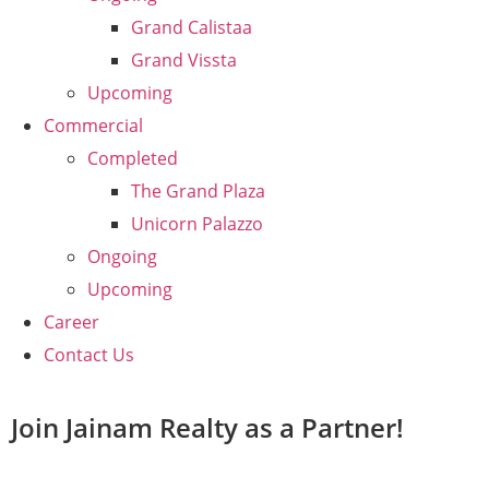
Grand Calistaa
Grand Vissta
Upcoming
Commercial
Completed
The Grand Plaza
Unicorn Palazzo
Ongoing
Upcoming
Career
Contact Us
Join Jainam Realty as a Partner!