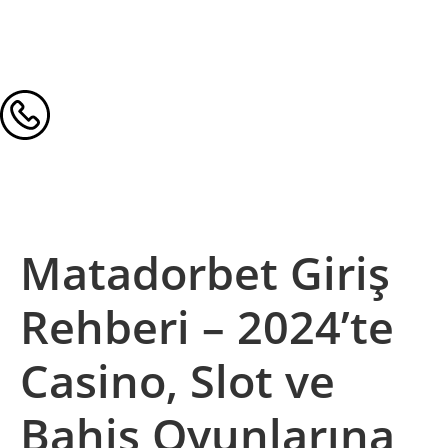
Matadorbet Giriş
Rehberi – 2024’te
Casino, Slot ve
Bahis Oyunlarına