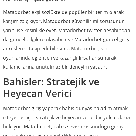
Matadorbet ekşi sözlükte de popüler bir terim olarak
karşımıza çıkıyor. Matadorbet güvenilir mi sorusunun
yanıtı ise kesinlikle evet. Matadorbet twitter hesabından
da güncel bilgilere ulaşabilir ve Matadorbet güncel giriş
adreslerini takip edebilirsiniz. Matadorbet, slot
oyunlarında eğlenceli ve kazançlı fırsatlar sunarak
kullanıcılarına unutulmaz bir deneyim yaşatır.
Bahisler: Stratejik ve
Heyecan Verici
Matadorbet giriş yaparak bahis dünyasına adım atmak
isteyenler için stratejik ve heyecan verici bir yolculuk sizi
bekliyor. Matadorbet, bahis severlere sunduğu geniş
oyun yelpazesi ve güvenilirlikle öne çıkıyor.